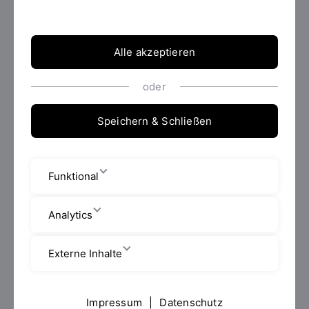
Alle akzeptieren
24. JUNI 2024
oder
14:00 Uhr – 14:10 Uhr
Begrüßung |
Professor Dr.
Frank Herrmann, Dekan der Fakultät für Informatik
Speichern & Schließen
und Mathematik, OTH Regensburg
14:10 Uhr – 14:50 Uhr
KI-basierte adaptive
Steuerung von Prozessketten in der Fertigung |
Funktional
Martin Dobner, OptWare GmbH
14:50 Uhr – 15:30 Uhr
Anwendung von künstlicher
Analytics
Intelligenz in der Produktion |
Dr. Wolfgang Zorn,
Fraunhofer-Institut für Werkzeugmaschinen und
Externe Inhalte
Umformtechnik
15:30 Uhr – 15:50 Uhr Kaffeepause
Impressum
|
Datenschutz