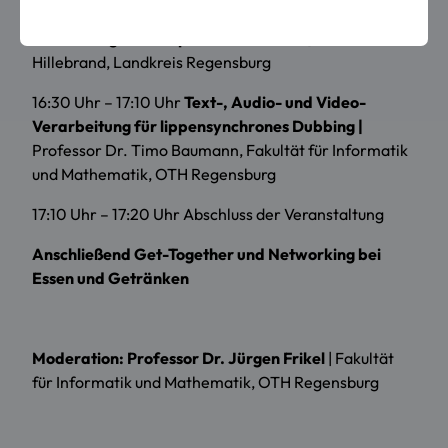
15:50 Uhr – 16:30 Uhr
KI in der öffentlichen
Verwaltung am Beispiel Dolmetschen |
Harald
Hillebrand, Landkreis Regensburg
16:30 Uhr – 17:10 Uhr
Text-, Audio- und Video-
Verarbeitung für lippensynchrones Dubbing |
Professor Dr. Timo Baumann, Fakultät für Informatik
und Mathematik, OTH Regensburg
17:10 Uhr – 17:20 Uhr Abschluss der Veranstaltung
Anschließend Get-Together und Networking bei
Essen und Getränken
Moderation:
Professor Dr. Jürgen Frikel
| Fakultät
für Informatik und Mathematik, OTH Regensburg