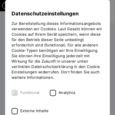
Datenschutzeinstellungen
Zur Bereitstellung dieses Informationsangebots
verwenden wir Cookies. Laut Gesetz können wir
Weiterbilden
Cookies auf Ihrem Gerät speichern, wenn diese
Sie
für den Betrieb dieser Seite unbedingt
befinden
erforderlich sind (funktional). Für alle anderen
sich
Cookie-Typen benötigen wir Ihre Einwilligung.
auf
Sie können Ihre Einwilligung jederzeit mit
der
Wirkung für die Zukunft in unserer unten
09. OKTOBER 2026
Seite
verlinkten Datenschutzerklärung in den Cookie
"Detailansicht"
Einstellungen widerrufen. Dort finden Sie auch
09:00-17:00 UHR
weitere Informationen.
Berufsbegleitendes
Funktional
Analytics
Tagesseminar
Consulting Skills –
Externe Inhalte