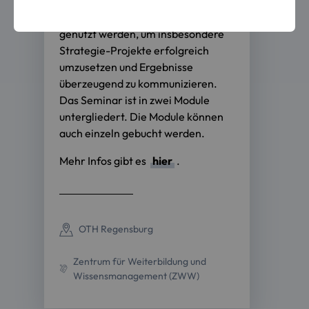
und erhalten Einblicke in die
Methoden, Tools und Inhalte, die
genutzt werden, um insbesondere
Strategie-Projekte erfolgreich
umzusetzen und Ergebnisse
überzeugend zu kommunizieren.
Das Seminar ist in zwei Module
untergliedert. Die Module können
auch einzeln gebucht werden.
Mehr Infos gibt es
hier
.
OTH Regensburg
Zentrum für Weiterbildung und
Wissensmanagement (ZWW)