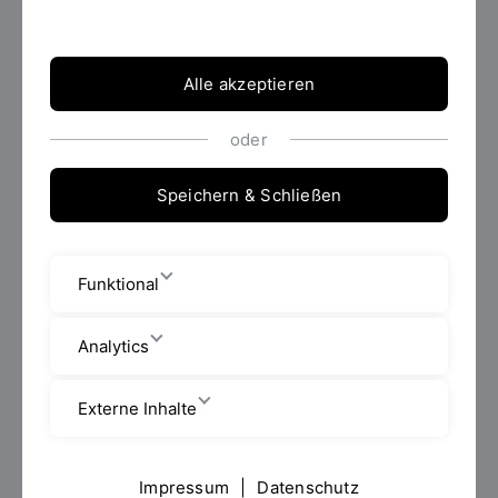
Problemsolving
und Chartdesign
Alle akzeptieren
Am 09. Oktober 2026 findet das
oder
erste Modul des berufsbegleitendes
Tagesseminars Consulting Skills –
Speichern & Schließen
Problemsolving und Chartdesign
statt:
Modul 1:
Advanced
Funktional
Problemsolving
Grundlagen für den Prozess der
Analytics
strukturierten Problemlösung
Im interaktiven Tagesseminar
Externe Inhalte
Consulting Skills lernen Sie die
Arbeitsmethoden führender Top-
Managementberatungen kennen
Impressum
|
Datenschutz