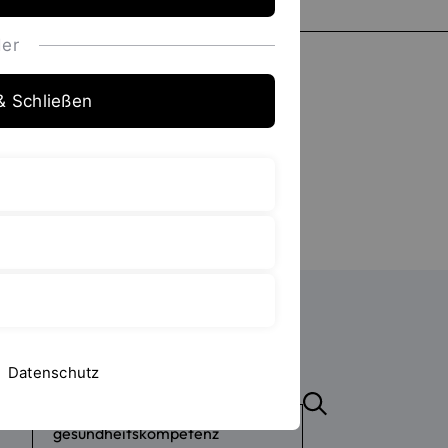
Typ
er
Datei
& Schließen
News
Seite
Schließen
Suchen
Datenschutz
Suchbegriff