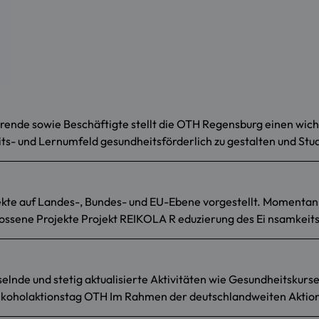
ende sowie Beschäftigte stellt die OTH Regensburg einen wichtig
its- und Lernumfeld gesundheitsförderlich zu gestalten und Stu
ekte auf Landes-, Bundes- und EU-Ebene vorgestellt. Momentan
ossene Projekte Projekt REIKOLA R eduzierung des Ei nsamke
lnde und stetig aktualisierte Aktivitäten wie Gesundheitskur
koholaktionstag OTH Im Rahmen der deutschlandweiten Aktion