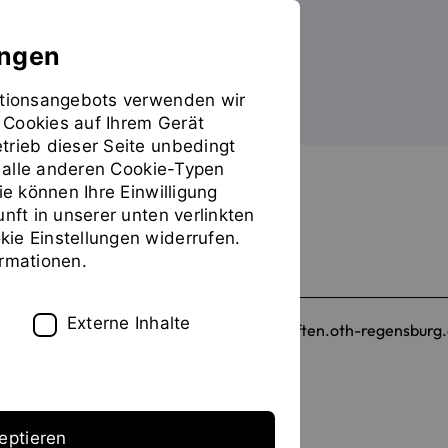
ungen
mationsangebots verwenden wir
 Cookies auf Ihrem Gerät
trieb dieser Seite unbedingt
FILTER
ür alle anderen Cookie-Typen
ie können Ihre Einwilligung
Alle Filter löschen
unft in unserer unten verlinkten
ie Einstellungen widerrufen.
ormationen.
Site
Externe Inhalte
sozial-gesundheitswissenschaften.oth-regensburg
www.oth-regensburg.de
eptieren