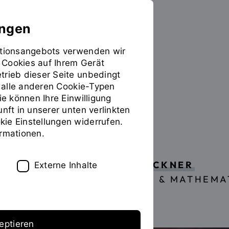
ungen
mationsangebots verwenden wir
 Cookies auf Ihrem Gerät
Studieren
Sie
trieb dieser Seite unbedingt
befinden
ür alle anderen Cookie-Typen
sich
ie können Ihre Einwilligung
auf
unft in unserer unten verlinkten
der
ie Einstellungen widerrufen.
Seite
Webtechnologien
ormationen.
"Zusatzangebot
(Detailansicht)"
PROF. DR. MARKUS HECKNER
Externe Inhalte
(FAKULTÄT INFORMATIK & MATHEMA
eptieren