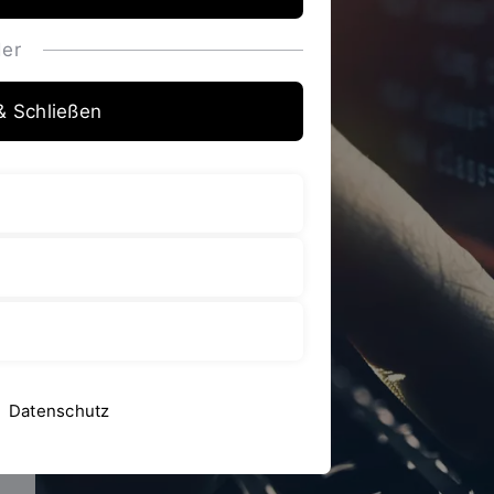
er
& Schließen
Datenschutz