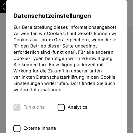
Datenschutzeinstellungen
Zur Bereitstellung dieses Informationsangebots
verwenden wir Cookies. Laut Gesetz können wir
Studieren
Cookies auf Ihrem Gerät speichern, wenn diese
Sie
für den Betrieb dieser Seite unbedingt
befinden
erforderlich sind (funktional). Für alle anderen
sich
Cookie-Typen benötigen wir Ihre Einwilligung.
auf
Sie können Ihre Einwilligung jederzeit mit
der
Wirkung für die Zukunft in unserer unten
Seite
Digitalisierung und Ethik - 2
verlinkten Datenschutzerklärung in den Cookie
"Zusatzangebot
Einstellungen widerrufen. Dort finden Sie auch
(Detailansicht)"
SWS
weitere Informationen.
PROF. DR. THOMAS KRIZA
Funktional
Analytics
(FAKULTÄT ANGEWANDTE
NATUR- UND
Externe Inhalte
KULTURWISSENSCHAFTEN UND