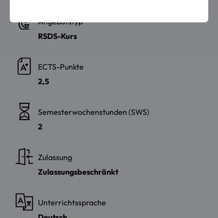
Angebotstyp
RSDS-Kurs
ECTS-Punkte
2,5
Semesterwochenstunden (SWS)
2
Zulassung
Zulassungsbeschränkt
Unterrichtssprache
Deutsch