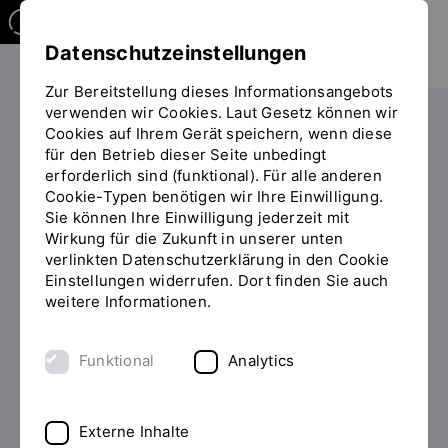
Datenschutzeinstellungen
Zur Bereitstellung dieses Informationsangebots
verwenden wir Cookies. Laut Gesetz können wir
Studieren
Cookies auf Ihrem Gerät speichern, wenn diese
Sie
für den Betrieb dieser Seite unbedingt
befinden
erforderlich sind (funktional). Für alle anderen
sich
Cookie-Typen benötigen wir Ihre Einwilligung.
auf
Sie können Ihre Einwilligung jederzeit mit
der
Wirkung für die Zukunft in unserer unten
Seite
CyberCraft Archive:
verlinkten Datenschutzerklärung in den Cookie
"Zusatzangebot
Einstellungen widerrufen. Dort finden Sie auch
(Detailansicht)"
Augmented Reality
weitere Informationen.
Crafting
Funktional
Analytics
PROF. CHRISTOPHE BARLIEB
(FAKULTÄT ARCHITEKTUR UND
Externe Inhalte