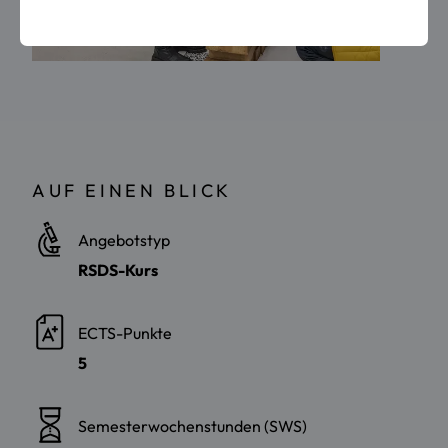
AUF EINEN BLICK
Angebotstyp
RSDS-Kurs
ECTS-Punkte
5
Semesterwochenstunden (SWS)