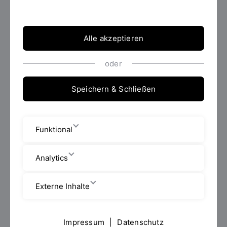
RSDS)
&
PROF. DR. FLORIAN
Alle akzeptieren
WEININGER
(FAKULTÄT
oder
BAUINGENIEURWESEN)
Speichern & Schließen
Funktional
Analytics
Externe Inhalte
Impressum
|
Datenschutz