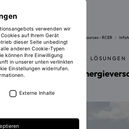
ungen
mationsangebots verwenden wir
 Cookies auf Ihrem Gerät
Research Center of Energy and Resources - RCER
Info
Sie
trieb dieser Seite unbedingt
befinden
ür alle anderen Cookie-Typen
sich
ie können Ihre Einwilligung
RELEVANZ, POTENTIAL, LÖSUNGEN
auf
unft in unserer unten verlinkten
der
ie Einstellungen widerrufen.
2017 | Dezentrale Energiever
Seite
ormationen.
"2017
-
Dezentrale
Externe Inhalte
Energieversorgung"
eptieren