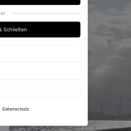
er
& Schließen
Datenschutz