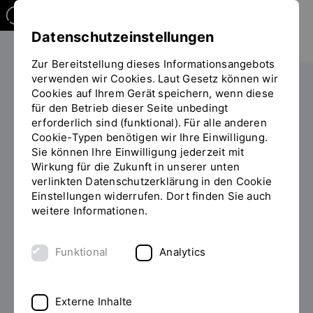
Datenschutzeinstellungen
Zur Bereitstellung dieses Informationsangebots
verwenden wir Cookies. Laut Gesetz können wir
Research Center of Energy and Resources - RCER
Cookies auf Ihrem Gerät speichern, wenn diese
für den Betrieb dieser Seite unbedingt
Sie
RCER-Nachrichten
erforderlich sind (funktional). Für alle anderen
befinden
Cookie-Typen benötigen wir Ihre Einwilligung.
sich
Sie können Ihre Einwilligung jederzeit mit
auf
RCER - Nachrichten
Wirkung für die Zukunft in unserer unten
der
verlinkten Datenschutzerklärung in den Cookie
Seite
Einstellungen widerrufen. Dort finden Sie auch
"RCER-
weitere Informationen.
Nachrichten"
Funktional
Analytics
Jetzt filtern
Externe Inhalte
Von