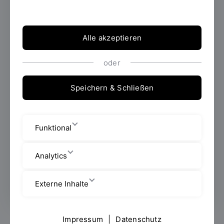
Mitarbeiter/Mitarbeiterinnen
Alle akzeptieren
Seybothstraße 2
oder
Raum: V 015
Speichern & Schließen
+49 941 943 9781
vera.littkopf@oth-regensburg.de
Funktional
Mo bis Fr 08:30 - 12:00 Uhr; Di u. Do
Analytics
13:00 - 15:00 Uhr
Externe Inhalte
Impressum
|
Datenschutz