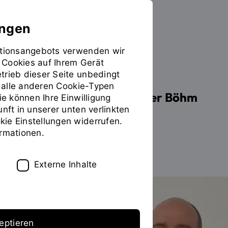
ungen
mationsangebots verwenden wir
 Cookies auf Ihrem Gerät
PERSONEN
trieb dieser Seite unbedingt
ür alle anderen Cookie-Typen
Prof. Dr.-Ing. habil. Valter Böhm
ie können Ihre Einwilligung
unft in unserer unten verlinkten
ie Einstellungen widerrufen.
ormationen.
Zum Personenverzeichnis
Externe Inhalte
eptieren