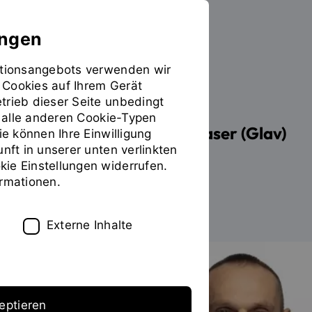
ungen
mationsangebots verwenden wir
 Cookies auf Ihrem Gerät
PERSONEN
trieb dieser Seite unbedingt
ür alle anderen Cookie-Typen
Dipl.-Ing. (FH) Vadim Glaser (Glav)
ie können Ihre Einwilligung
unft in unserer unten verlinkten
ie Einstellungen widerrufen.
ormationen.
Zum Personenverzeichnis
Externe Inhalte
eptieren