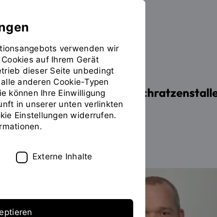
ungen
mationsangebots verwenden wir
 Cookies auf Ihrem Gerät
PERSONEN
trieb dieser Seite unbedingt
ür alle anderen Cookie-Typen
Prof. Dr.-Ing. Thomas Schratzenstall
ie können Ihre Einwilligung
unft in unserer unten verlinkten
ie Einstellungen widerrufen.
ormationen.
Zum Personenverzeichnis
Externe Inhalte
eptieren