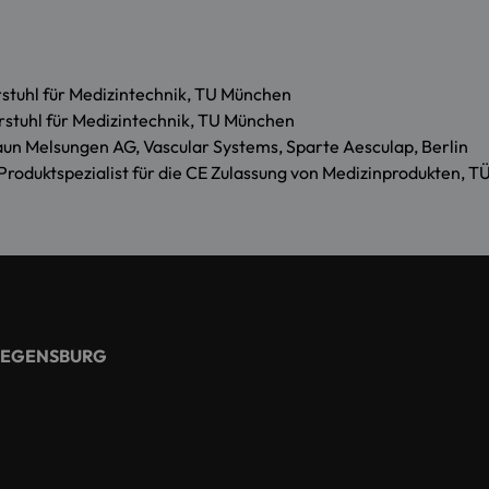
rstuhl für Medizintechnik, TU München
rstuhl für Medizintechnik, TU München
aun Melsungen AG, Vascular Systems, Sparte Aesculap, Berlin
Produktspezialist für die CE Zulassung von Medizinprodukten
REGENSBURG