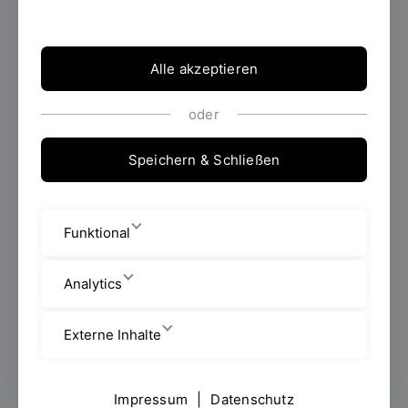
Abteilung Studium
Alle akzeptieren
Mitarbeiter/Mitarbeiterinnen
oder
Seybothstraße 2
Speichern & Schließen
Raum: V 012
+49 941 943 1043
Funktional
steffen.krause@oth-regensburg.de
Analytics
Mo bis Fr 08:30 - 12:00 Uhr; Di u. Do
Externe Inhalte
13:00 - 15:00 Uhr
Impressum
|
Datenschutz