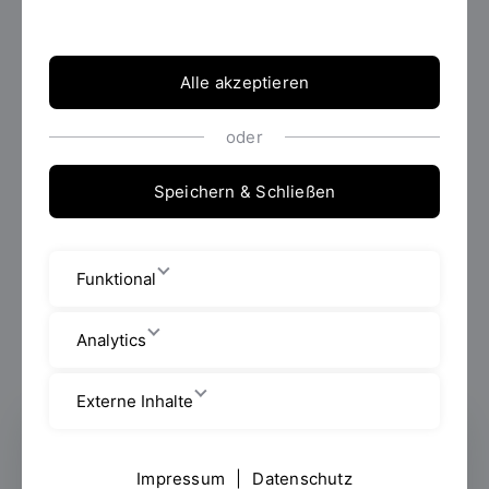
Alle akzeptieren
oder
Speichern & Schließen
Leiterin des BA-Studiengangs Musik- und
Funktional
bewegungsorientierte Soziale Arbeit
Studienfachberaterin BA MU
Mitglied des Fakultätsrats
Analytics
Externe Inhalte
Musik- und Bewegungspädagogik
Impressum
|
Datenschutz