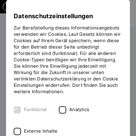
Datenschutzeinstellungen
Zur Bereitstellung dieses Informationsangebots
verwenden wir Cookies. Laut Gesetz können wir
Cookies auf Ihrem Gerät speichern, wenn diese
PERSONEN
für den Betrieb dieser Seite unbedingt
erforderlich sind (funktional). Für alle anderen
Prof. Dipl.-Rhythm.,
Cookie-Typen benötigen wir Ihre Einwilligung.
Dipl.Musiklehrerin Renate Kühnel
Sie können Ihre Einwilligung jederzeit mit
Wirkung für die Zukunft in unserer unten
(SoSe2026 im Praxissemester)
verlinkten Datenschutzerklärung in den Cookie
Einstellungen widerrufen. Dort finden Sie auch
Musik- und Bewegungspädagogik
weitere Informationen.
Funktional
Analytics
Zum Personenverzeichnis
Externe Inhalte