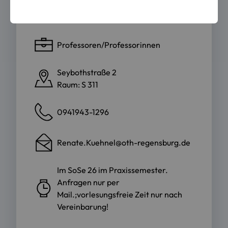
Fakultät Sozial- und
Gesundheitswissenschaften
Professoren/Professorinnen
Seybothstraße 2
Raum: S 311
0941943-1296
Renate.Kuehnel@oth-regensburg.de
Im SoSe 26 im Praxissemester.
Anfragen nur per
Mail.;vorlesungsfreie Zeit nur nach
Vereinbarung!