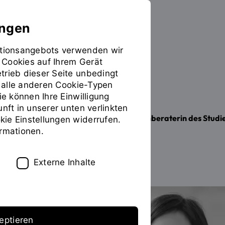
ungen
mationsangebots verwenden wir
 Cookies auf Ihrem Gerät
PERSONEN
trieb dieser Seite unbedingt
ür alle anderen Cookie-Typen
Prof. Dr. Petra Liedl
ie können Ihre Einwilligung
unft in unserer unten verlinkten
Studiengangleiterin und Studienfachberaterin des Studi
ie Einstellungen widerrufen.
ormationen.
Zum Personenverzeichnis
Externe Inhalte
eptieren