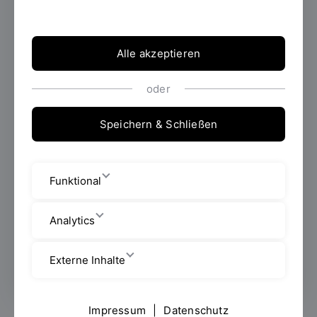
Mitarbeiter/Mitarbeiterinnen
Alle akzeptieren
Seybothstraße 2
oder
Raum: V 012
Speichern & Schließen
+49 941 943 1058
michaela.pielmeier@oth-
Funktional
regensburg.de
Analytics
Dienstag bis Freitag 8:30 Uhr bis
12:00 Uhr
Externe Inhalte
Impressum
|
Datenschutz