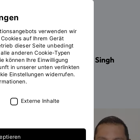
ungen
mationsangebots verwenden wir
 Cookies auf Ihrem Gerät
PERSONEN
trieb dieser Seite unbedingt
ür alle anderen Cookie-Typen
Prof. Dr. rer. pol. Max D. Singh
ie können Ihre Einwilligung
unft in unserer unten verlinkten
ie Einstellungen widerrufen.
ormationen.
Zum Personenverzeichnis
Externe Inhalte
eptieren