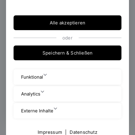
Lehrgebiet:
Entwerfen und Konstruieren
Fakultät Architektur
Alle akzeptieren
Professoren/Professorinnen
oder
Galgenbergstraße 32
Speichern & Schließen
Raum: L 403
lisa.yamaguchi@oth-regensburg.de
Funktional
Termine nach Vereinbarung per E-
Analytics
Mail
Externe Inhalte
Impressum
|
Datenschutz