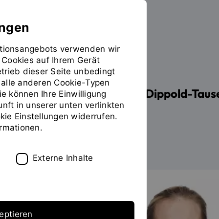
ungen
mationsangebots verwenden wir
 Cookies auf Ihrem Gerät
PERSONEN
trieb dieser Seite unbedingt
ür alle anderen Cookie-Typen
Prof. Dr. rer. pol. Katrin Dippold-Ta
ie können Ihre Einwilligung
unft in unserer unten verlinkten
ie Einstellungen widerrufen.
ormationen.
Zum Personenverzeichnis
Externe Inhalte
eptieren