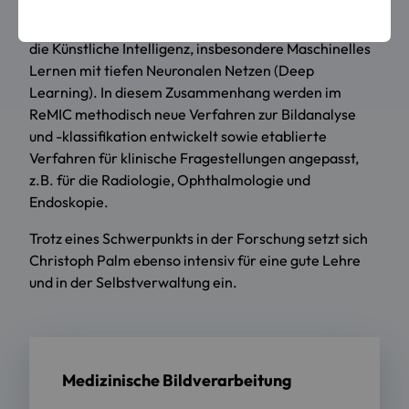
Image Computing (ReMIC) mit dem Motto „Image
Computing for Life“. Einen Schwerpunkt bildet dabei
die Künstliche Intelligenz, insbesondere Maschinelles
Lernen mit tiefen Neuronalen Netzen (Deep
Learning). In diesem Zusammenhang werden im
ReMIC methodisch neue Verfahren zur Bildanalyse
und -klassifikation entwickelt sowie etablierte
Verfahren für klinische Fragestellungen angepasst,
z.B. für die Radiologie, Ophthalmologie und
Endoskopie.
Trotz eines Schwerpunkts in der Forschung setzt sich
Christoph Palm ebenso intensiv für eine gute Lehre
und in der Selbstverwaltung ein.
Medizinische Bildverarbeitung