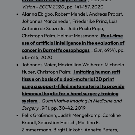
Vision - ECCV 2020
, pp. 141-157, 2020
Alanna Ebigbo, Robert Mendel, Andreas Probst,
Johannes Manzeneder, Friederike Prinz, Luis
Antonio de Souza Jr., João Paulo Papa,
Christoph Palm, Helmut Messmann:
Real-time
use of artificial intelligence in the evaluation of
cancer in Barrett’s oesophagus
,
Gut
, 69(4), pp.
615-616, 2020
Johannes Maier, Maximilian Weiherer, Michaela
Huber, Christoph Palm:
Imitating human soft
tissue on basis of a dual-material 3D print
using a support-filled metamaterial to provide
bimanual haptic for a hand surgery training
system
,
Quantitative Imaging in Medicine and
Surgery
, 9(1), pp. 30-42, 2019
Felix Graßmann, Judith Mengelkamp, Caroline
Brandl, Sebastian Harsch, Martina E.
Zimmermann, Birgit Linkohr, Annette Peters,