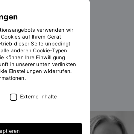
ungen
mationsangebots verwenden wir
 Cookies auf Ihrem Gerät
PERSONEN
trieb dieser Seite unbedingt
ür alle anderen Cookie-Typen
Brigitte Kauer M.A.
ie können Ihre Einwilligung
unft in unserer unten verlinkten
Fakultätsreferentin
ie Einstellungen widerrufen.
ormationen.
Zum Personenverzeichnis
Externe Inhalte
eptieren