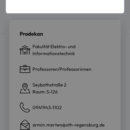
Mitlgied des Fakultätsrates
Prodekan
Fakultät Elektro- und
Informationstechnik
Professoren/Professorinnen
Seybothstraße 2
Raum: S-126
0941943-1102
armin.merten@oth-regensburg.de