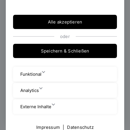
Lehrgebiet:
Objekt- und Produktdesign
Alle akzeptieren
Fakultät Architektur
oder
Professoren/Professorinnen
Speichern & Schließen
Galgenbergstraße 32
Raum: L 411
Funktional
anja.lapatsch@oth-regensburg.de
Analytics
Termine nach Vereinbarung per E-
Mail
Externe Inhalte
Impressum
|
Datenschutz