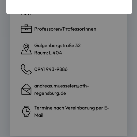
Fakultät Architektur
Professoren/Professorinnen
Galgenbergstraße 32
Raum: L 404
0941 943-9886
andreas.muesseler@oth-
regensburg.de
Termine nach Vereinbarung per E-
Mail