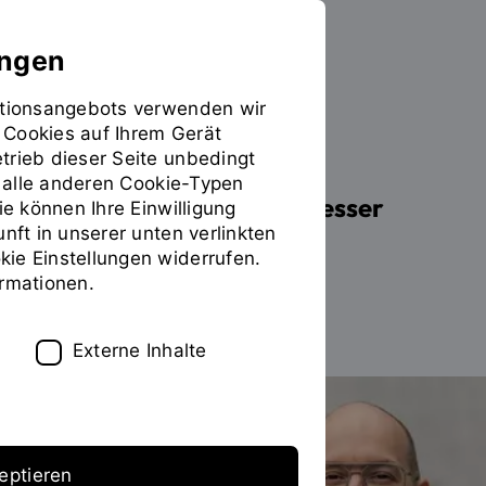
ungen
mationsangebots verwenden wir
 Cookies auf Ihrem Gerät
PERSONEN
trieb dieser Seite unbedingt
ür alle anderen Cookie-Typen
Prof. Dr.-Ing. Andreas Lesser
ie können Ihre Einwilligung
unft in unserer unten verlinkten
ie Einstellungen widerrufen.
ormationen.
Zum Personenverzeichnis
Externe Inhalte
eptieren