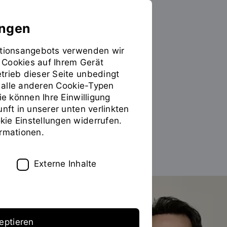
ungen
mationsangebots verwenden wir
 Cookies auf Ihrem Gerät
PERSONEN
trieb dieser Seite unbedingt
ür alle anderen Cookie-Typen
Prof. Dr. Ahmet Kara
ie können Ihre Einwilligung
unft in unserer unten verlinkten
ie Einstellungen widerrufen.
ormationen.
Zum Personenverzeichnis
Externe Inhalte
eptieren