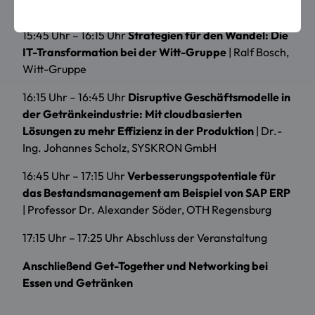
15:15 Uhr – 15:45 Uhr Kaffeepause
15:45 Uhr – 16:15 Uhr
Strategien für den Wandel: Die
IT-Transformation bei der Witt-Gruppe
| Ralf Bosch,
Witt-Gruppe
16:15 Uhr – 16:45 Uhr
Disruptive Geschäftsmodelle in
der Getränkeindustrie: Mit cloudbasierten
Lösungen zu mehr Effizienz in der Produktion
| Dr.-
Ing. Johannes Scholz, SYSKRON GmbH
16:45 Uhr – 17:15 Uhr
Verbesserungspotentiale für
das Bestandsmanagement am Beispiel von SAP ERP
| Professor Dr. Alexander Söder, OTH Regensburg
17:15 Uhr – 17:25 Uhr Abschluss der Veranstaltung
Anschließend Get-Together und Networking bei
Essen und Getränken