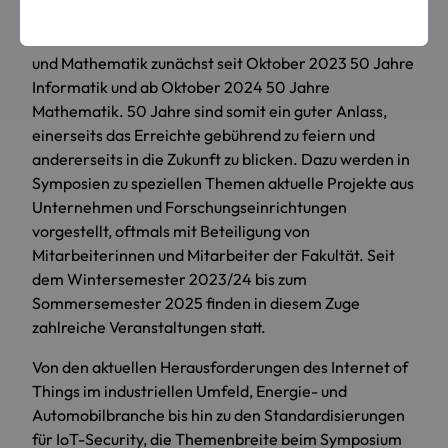
Jahre Informatik
auch 2024 fortgesetzt. In den
Jahren 2024 und 2025 feiert die Fakultät Informatik
und Mathematik zunächst seit Oktober 2023 50 Jahre
Informatik und ab Oktober 2024 50 Jahre
Mathematik. 50 Jahre sind somit ein guter Anlass,
einerseits das Erreichte gebührend zu feiern und
andererseits in die Zukunft zu blicken. Dazu werden in
Symposien zu speziellen Themen aktuelle Projekte aus
Unternehmen und Forschungseinrichtungen
vorgestellt, oftmals mit Beteiligung von
Mitarbeiterinnen und Mitarbeiter der Fakultät. Seit
dem Wintersemester 2023/24 bis zum
Sommersemester 2025 finden in diesem Zuge
zahlreiche Veranstaltungen statt.
Von den aktuellen Herausforderungen des Internet of
Things im industriellen Umfeld, Energie- und
Automobilbranche bis hin zu den Standardisierungen
für IoT-Security, die Themenbreite beim Symposium