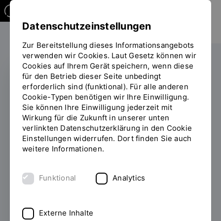
Datenschutzeinstellungen
Zur Bereitstellung dieses Informationsangebots
verwenden wir Cookies. Laut Gesetz können wir
Cookies auf Ihrem Gerät speichern, wenn diese
für den Betrieb dieser Seite unbedingt
erforderlich sind (funktional). Für alle anderen
50 JAHRE INFORMATIK
Cookie-Typen benötigen wir Ihre Einwilligung.
Sie können Ihre Einwilligung jederzeit mit
Symposium Internet of
Wirkung für die Zukunft in unserer unten
verlinkten Datenschutzerklärung in den Cookie
Things - Chance oder
Einstellungen widerrufen. Dort finden Sie auch
Hindernis –
weitere Informationen.
zunehmende
Funktional
Analytics
Vernetzung in
Industrie-, Energie-
Externe Inhalte