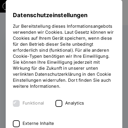
Datenschutzeinstellungen
Zur Bereitstellung dieses Informationsangebots
verwenden wir Cookies. Laut Gesetz können wir
Cookies auf Ihrem Gerät speichern, wenn diese
für den Betrieb dieser Seite unbedingt
erforderlich sind (funktional). Für alle anderen
Studierende aller
Cookie-Typen benötigen wir Ihre Einwilligung.
Sie können Ihre Einwilligung jederzeit mit
MINT-Bereiche
Wirkung für die Zukunft in unserer unten
aufgepasst! Du
verlinkten Datenschutzerklärung in den Cookie
Einstellungen widerrufen. Dort finden Sie auch
brauchst einen Job?
weitere Informationen.
Mit Sinn? Und Spaß? -
Funktional
Analytics
Die junge Hochschule
sucht SHK´s!
Externe Inhalte