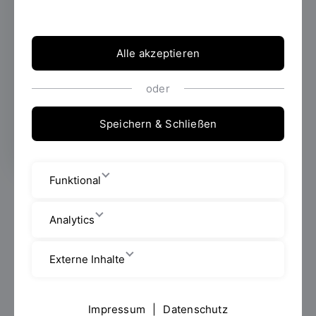
Europe Projekts VReduMED: XR in der
Pflegebildung statt. Die Veranstaltung stand
ganz im Zeichen des gemeinsamen
Alle akzeptieren
Austauschs über didaktische Konzepte,
technische Umsetzungsfragen und
oder
praktische Einsatzmöglichkeiten von
Extended Reality (XR) in der Pflegebildung.
Speichern & Schließen
Funktional
Rund um den Innovation-Workshop „XR in der
Pflegebildung“ kamen Vertreterinnen und Vertreter
Analytics
von Bildungseinrichtungen und MedTech-
Unternehmen aus Deutschland und Österreich
Externe Inhalte
zusammen, um ihre Erfahrungen und Erkenntnisse aus
den Testphasen zu teilen. Dabei lag ein besonderer
Schwerpunkt auf den Ergebnissen von ersten
Impressum
|
Datenschutz
Abschlussarbeiten, wie z.B. „Schweineherz vs. VR in