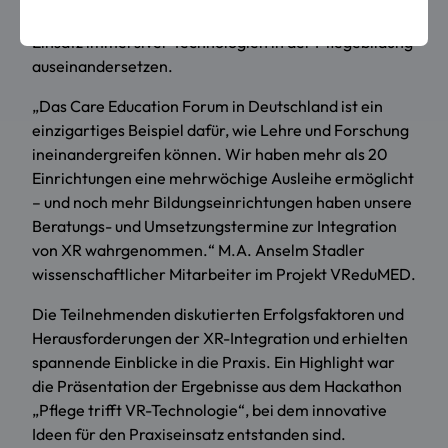
der OTA/ATA-Ausbildung“, die sich intensiv mit dem
Einsatz immersiver Technologien in der Pflegebildung
auseinandersetzen.
„Das Care Education Forum in Deutschland ist ein
einzigartiges Beispiel dafür, wie Lehre und Forschung
ineinandergreifen können. Wir haben mehr als 20
Einrichtungen eine mehrwöchige Ausleihe ermöglicht
– und noch mehr Bildungseinrichtungen haben unsere
Beratungs- und Umsetzungstermine zur Integration
von XR wahrgenommen.“ M.A. Anselm Stadler
wissenschaftlicher Mitarbeiter im Projekt VReduMED.
Die Teilnehmenden diskutierten Erfolgsfaktoren und
Herausforderungen der XR-Integration und erhielten
spannende Einblicke in die Praxis. Ein Highlight war
die Präsentation der Ergebnisse aus dem Hackathon
„Pflege trifft VR-Technologie“, bei dem innovative
Ideen für den Praxiseinsatz entstanden sind.