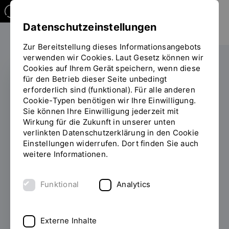
Datenschutzeinstellungen
Zur Bereitstellung dieses Informationsangebots
verwenden wir Cookies. Laut Gesetz können wir
Cookies auf Ihrem Gerät speichern, wenn diese
für den Betrieb dieser Seite unbedingt
erforderlich sind (funktional). Für alle anderen
AUSTAUSCH
Cookie-Typen benötigen wir Ihre Einwilligung.
Sie können Ihre Einwilligung jederzeit mit
Roll-Out Event des
Wirkung für die Zukunft in unserer unten
verlinkten Datenschutzerklärung in den Cookie
Projekts VReduMED:
Einstellungen widerrufen. Dort finden Sie auch
XR in der
weitere Informationen.
Pflegebildung
Funktional
Analytics
05.11.2025
Am 23. Oktober 2025 fand an
der OTH Regensburg, Standort Prüfening,
Externe Inhalte
das Roll-Out Event des Interreg Central