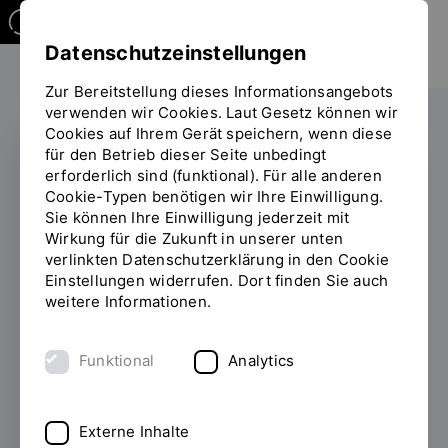
Datenschutzeinstellungen
Zur Bereitstellung dieses Informationsangebots
verwenden wir Cookies. Laut Gesetz können wir
Cookies auf Ihrem Gerät speichern, wenn diese
für den Betrieb dieser Seite unbedingt
erforderlich sind (funktional). Für alle anderen
WIEDERWAHL
Cookie-Typen benötigen wir Ihre Einwilligung.
Sie können Ihre Einwilligung jederzeit mit
Prof. Dr. Christoph
Wirkung für die Zukunft in unserer unten
verlinkten Datenschutzerklärung in den Cookie
Skornia als
Einstellungen widerrufen. Dort finden Sie auch
Vizepräsident der OTH
weitere Informationen.
Regensburg
Funktional
Analytics
wiedergewählt
14.04.2025
Der Hochschulrat hat den
Externe Inhalte