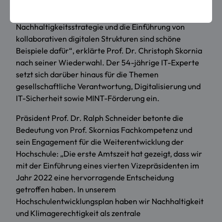
Erreichte. Die Verankerung der Nachhaltigkeit in
allen Bereichen der Hochschule mit der
Nachhaltigkeitsstrategie und die Einführung von
kollaborativen digitalen Strukturen sind schöne
Beispiele dafür“, erklärte Prof. Dr. Christoph Skornia
nach seiner Wiederwahl. Der 54-jährige IT-Experte
setzt sich darüber hinaus für die Themen
gesellschaftliche Verantwortung, Digitalisierung und
IT-Sicherheit sowie MINT-Förderung ein.
Präsident Prof. Dr. Ralph Schneider betonte die
Bedeutung von Prof. Skornias Fachkompetenz und
sein Engagement für die Weiterentwicklung der
Hochschule: „Die erste Amtszeit hat gezeigt, dass wir
mit der Einführung eines vierten Vizepräsidenten im
Jahr 2022 eine hervorragende Entscheidung
getroffen haben. In unserem
Hochschulentwicklungsplan haben wir Nachhaltigkeit
und Klimagerechtigkeit als zentrale