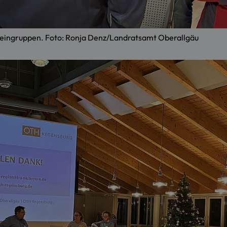
leingruppen. Foto: Ronja Denz/Landratsamt Oberallgäu