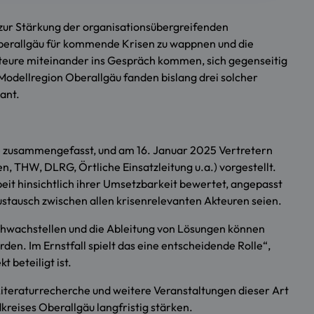
 zur Stärkung der organisationsübergreifenden
 Oberallgäu für kommende Krisen zu wappnen und die
kteure miteinander ins Gespräch kommen, sich gegenseitig
Modellregion Oberallgäu fanden bislang drei solcher
ant.
zusammengefasst, und am 16. Januar 2025 Vertretern
 THW, DLRG, Örtliche Einsatzleitung u.a.) vorgestellt.
t hinsichtlich ihrer Umsetzbarkeit bewertet, angepasst
Austausch zwischen allen krisenrelevanten Akteuren seien.
chwachstellen und die Ableitung von Lösungen können
en. Im Ernstfall spielt das eine entscheidende Rolle“,
 beteiligt ist.
iteraturrecherche und weitere Veranstaltungen dieser Art
eises Oberallgäu langfristig stärken.