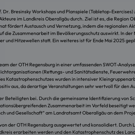
f. Dr. Bresinsky Workshops und Planspiele (Tabletop-Exercises)
kteure im Landkreis Oberallgäu durch. Ziel ist es, die Region
mat fördert Austausch und Vernetzung, indem die regionalen A
auf die Zusammenarbeit im Bevölkerungsschutz auswirkt. In der 
und Hitzewellen statt. Ein weiteres ist für Ende Mai 2025 gepl
team der OTH Regensburg in einer umfassenden SWOT-Analyse 
chtorganisationen (Rettungs- und Sanitätsdienste, Feuerwehren,
 Katastrophenschutzes wurden in intensiver Kleingruppenarbei
sitiv aus, da derartige Veranstaltungen sehr wertvoll für den 
r Beteiligten bei. Durch die gemeinsame Identifizierung von S
isationsübergreifenden Zusammenarbeit im Vorfeld beseitigt werd
sch und Gesellschaft“ am Landratsamt Oberallgäu an dem Projekt
von der OTH Regensburg ausgewertet und konsolidiert. Durch L
kreis erarbeiten werden und den Katastrophenschutz des Landkr