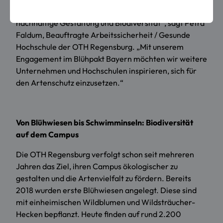
„Die Flächen auf dem Campus bieten viel Potential für
nachhaltige Gestaltung und Biodiversität“, sagt Petra
Faldum, Beauftragte Arbeitssicherheit / Gesunde
Hochschule der OTH Regensburg. „Mit unserem
Engagement im Blühpakt Bayern möchten wir weitere
Unternehmen und Hochschulen inspirieren, sich für
den Artenschutz einzusetzen.“
Von Blühwiesen bis Schwimminseln: Biodiversität
auf dem Campus
Die OTH Regensburg verfolgt schon seit mehreren
Jahren das Ziel, ihren Campus ökologischer zu
gestalten und die Artenvielfalt zu fördern. Bereits
2018 wurden erste Blühwiesen angelegt. Diese sind
mit einheimischen Wildblumen und Wildsträucher-
Hecken bepflanzt. Heute finden auf rund 2.200