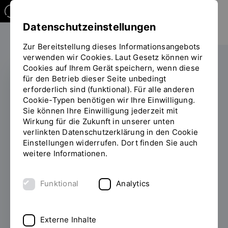
Datenschutzeinstellungen
Zur Bereitstellung dieses Informationsangebots
verwenden wir Cookies. Laut Gesetz können wir
Cookies auf Ihrem Gerät speichern, wenn diese
für den Betrieb dieser Seite unbedingt
erforderlich sind (funktional). Für alle anderen
AUSZEICHNUNG
Cookie-Typen benötigen wir Ihre Einwilligung.
Sie können Ihre Einwilligung jederzeit mit
OTH Regensburg
Wirkung für die Zukunft in unserer unten
verlinkten Datenschutzerklärung in den Cookie
erneut auf Platz 2
Einstellungen widerrufen. Dort finden Sie auch
deutschlandweit in
weitere Informationen.
BWL
Funktional
Analytics
18.05.2026
In einer eigenen Auswertung der
aktuellen CHE-Ergebnisse erreicht die
Externe Inhalte
Fakultät Business and Management der OTH