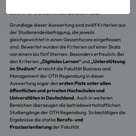
Hochschulen und Universitäten
deutschlandweit
wie
bereits vor drei Jahren den
zweiten Platz
.
Grundlage dieser Auswertung sind zwölf Kriterien aus
der Studierendenbefragung, die jeweils
gleichgewichtet in einen Gesamtscore eingeflossen
sind. Bewertet wurden die Kriterien auf einer Skala
von einem bis fünf Sternen. Besonders erfreulich: Bei
den Kriterien
„Digitales Lernen“
und
„Unterstützung
im Studium“
erreicht die Fakultät Business and
Management der OTH Regensburg in dieser
Auswertung sogar den
ersten Platz unter allen
öffentlichen und privaten Hochschulen und
Universitäten in Deutschland
. Auch in weiteren
Bereichen überzeugen die betriebswirtschaftlichen
Studiengänge der OTH Regensburg. So bestätigen die
Ergebnisse die starke
Berufs- und
Praxisorientierung
der Fakultät.