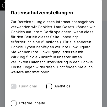
Datenschutzeinstellungen
Zur Bereitstellung dieses Informationsangebots
verwenden wir Cookies. Laut Gesetz können wir
Cookies auf Ihrem Gerät speichern, wenn diese
für den Betrieb dieser Seite unbedingt
erforderlich sind (funktional). Für alle anderen
HOCHSCHULNETZWERK
Cookie-Typen benötigen wir Ihre Einwilligung.
Sie können Ihre Einwilligung jederzeit mit
Netzwerk INDIGO
Wirkung für die Zukunft in unserer unten
verlinkten Datenschutzerklärung in den Cookie
feiert 10 Jahre
Einstellungen widerrufen. Dort finden Sie auch
Erfolgsgeschichte
weitere Informationen.
14.11.2024
2014 haben sich die sechs
Funktional
Analytics
ostbayerischen Hochschulen - OTH Amberg-
Weiden, TH Deggendorf, Hochschule
Landshut, Universität Passau, Universität
Externe Inhalte