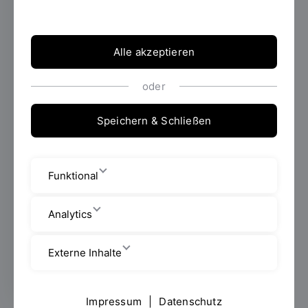
Regensburg und OTH Regensburg – im
Netzwerk INDIGO zusammengeschlossen.
Das Ziel: die dauerhafte Stärkung der Region
Alle akzeptieren
Ostbayern als exzellenter
Wissenschaftsstandort aber auch als Ort
von leistungsstarken und erfolgreichen
oder
Wirtschaftsunternehmen. In diesem Jahr
feiert das Netzwerk INDIGO sein 10-jähriges
Speichern & Schließen
Bestehen und blickt zurück auf eine
Erfolgsgeschichte der
hochschulübergreifenden Zusammenarbeit.
Funktional
Analytics
Erstellt von
Anne-Kathrin Böhm
Externe Inhalte
Impressum
|
Datenschutz