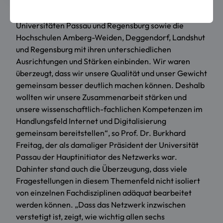
„Das Netzwerk sollte die ostbayerischen
Universitäten Passau und Regensburg sowie die
Hochschulen Amberg-Weiden, Deggendorf, Landshut
und Regensburg mit ihren unterschiedlichen
Ausrichtungen und Stärken einbinden. Wir waren
überzeugt, dass wir unsere Qualität und unser Gewicht
gemeinsam besser deutlich machen können. Deshalb
wollten wir unsere Zusammenarbeit stärken und
unsere wissenschaftlich-fachlichen Kompetenzen im
Handlungsfeld Internet und Digitalisierung
gemeinsam bereitstellen“, so Prof. Dr. Burkhard
Freitag, der als damaliger Präsident der Universität
Passau der Hauptinitiator des Netzwerks war.
Dahinter stand auch die Überzeugung, dass viele
Fragestellungen in diesem Themenfeld nicht isoliert
von einzelnen Fachdisziplinen adäquat bearbeitet
werden können. „Dass das Netzwerk inzwischen
verstetigt ist, zeigt, wie wichtig allen sechs