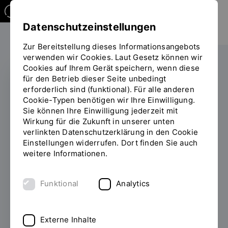
Datenschutzeinstellungen
Zur Bereitstellung dieses Informationsangebots
verwenden wir Cookies. Laut Gesetz können wir
Cookies auf Ihrem Gerät speichern, wenn diese
für den Betrieb dieser Seite unbedingt
erforderlich sind (funktional). Für alle anderen
JUBILÄUM
Cookie-Typen benötigen wir Ihre Einwilligung.
Sie können Ihre Einwilligung jederzeit mit
Meilenstein und
Wirkung für die Zukunft in unserer unten
verlinkten Datenschutzerklärung in den Cookie
Stabwechsel: 25 Jahre
Einstellungen widerrufen. Dort finden Sie auch
Stiftung zur Förderung
weitere Informationen.
der OTH Regensburg
Funktional
Analytics
19.05.2025
Die Stiftung zur Förderung der
OTH Regensburg feierte am Mittwoch, 14.
Externe Inhalte
Mai 2025, ihr 25-jähriges Bestehen. Seit