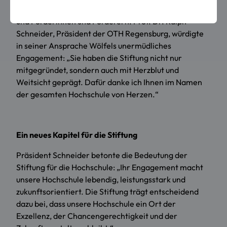
zwischen Hochschule und Wirtschaft, Studierenden
und Förderinnen und Förderern. Prof. Dr. Ralph
Schneider, Präsident der OTH Regensburg, würdigte
in seiner Ansprache Wölfels unermüdliches
Engagement: „Sie haben die Stiftung nicht nur
mitgegründet, sondern auch mit Herzblut und
Weitsicht geprägt. Dafür danke ich Ihnen im Namen
der gesamten Hochschule von Herzen.“
Ein neues Kapitel für die Stiftung
Präsident Schneider betonte die Bedeutung der
Stiftung für die Hochschule: „Ihr Engagement macht
unsere Hochschule lebendig, leistungsstark und
zukunftsorientiert. Die Stiftung trägt entscheidend
dazu bei, dass unsere Hochschule ein Ort der
Exzellenz, der Chancengerechtigkeit und der