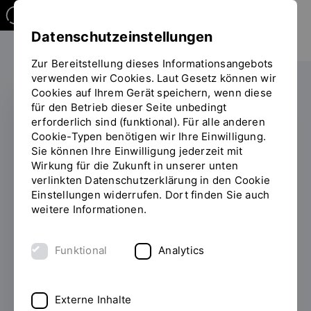
Datenschutzeinstellungen
Zur Bereitstellung dieses Informationsangebots
verwenden wir Cookies. Laut Gesetz können wir
Cookies auf Ihrem Gerät speichern, wenn diese
für den Betrieb dieser Seite unbedingt
erforderlich sind (funktional). Für alle anderen
RCER-PREIS
Cookie-Typen benötigen wir Ihre Einwilligung.
Sie können Ihre Einwilligung jederzeit mit
Machbarkeitsanalyse
Wirkung für die Zukunft in unserer unten
verlinkten Datenschutzerklärung in den Cookie
für ein 2226-
Einstellungen widerrufen. Dort finden Sie auch
Schulgebäude
weitere Informationen.
13.04.2023
Lilli Marlen Mirlach erhielt den
Funktional
Analytics
mit 500 Euro dotierten RCER-Preis 2022 für
Energieforschung des Regensburg Center of
Energy and Resources (RCER).
Externe Inhalte