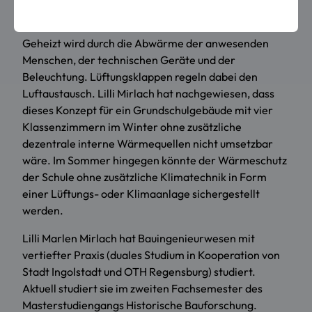
Kühlung.
Geheizt wird durch die Abwärme der anwesenden
Menschen, der technischen Geräte und der
Beleuchtung. Lüftungsklappen regeln dabei den
Luftaustausch. Lilli Mirlach hat nachgewiesen, dass
dieses Konzept für ein Grundschulgebäude mit vier
Klassenzimmern im Winter ohne zusätzliche
dezentrale interne Wärmequellen nicht umsetzbar
wäre. Im Sommer hingegen könnte der Wärmeschutz
der Schule ohne zusätzliche Klimatechnik in Form
einer Lüftungs- oder Klimaanlage sichergestellt
werden.
Lilli Marlen Mirlach hat Bauingenieurwesen mit
vertiefter Praxis (duales Studium in Kooperation von
Stadt Ingolstadt und OTH Regensburg) studiert.
Aktuell studiert sie im zweiten Fachsemester des
Masterstudiengangs Historische Bauforschung.