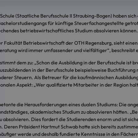
chule (Staatliche Berufsschule II Straubing-Bogen) haben sic
helorstudiengangs für künftige Steuerfachangestellte getrof
rechendes betriebswirtschaftliches Studium absolvieren können.
der Fakultät Betriebswirtschaft der OTH Regensburg, sieht ein
rberatung wird immer umfassender und vielfältiger“, beschreibt
immt dem zu: „Schon die Ausbildung in der Berufsschule ist breit
szubildenden in der Berufsschule beispielsweise Buchführung
erer Steuern. Als Betreuer für die kaufmännischen Ausbildung
alen Aspekt: „Wer qualifizierte Mitarbeiter in der Region halten
betonte die Herausforderungen eines dualen Studiums: Die ang
 grundständiges, akademisches Studium zu absolvieren hätten. „B
absolvieren. Dies fordert die Studierenden enorm und ist sicher
. Deren Präsident Hartmut Schwab hatte sich bereits zustimme
äufiger werde und deshalb fundierte Kenntnisse in den Fächern