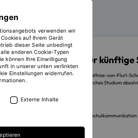
ungen
mationsangebots verwenden wir
 Cookies auf Ihrem Gerät
trieb dieser Seite unbedingt
ür alle anderen Cookie-Typen
Duales Studium für künftige
ie können Ihre Einwilligung
unft in unserer unten verlinkten
ie Einstellungen widerrufen.
18.12.2017
OTH Regensburg und Mathias-von-Flurl-Schul
ormationen.
Ausbildung ein betriebswirtschaftliches Studium absol
Externe Inhalte
Erstellt von
Stabsstelle Hochschulkommunikation u
eptieren