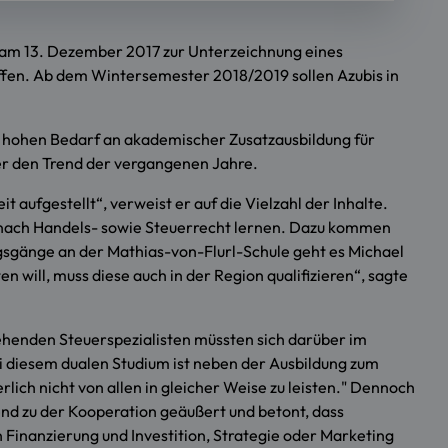
h am 13. Dezember 2017 zur Unterzeichnung eines
fen. Ab dem Wintersemester 2018/2019 sollen Azubis in
en hohen Bedarf an akademischer Zusatzausbildung für
 er den Trend der vergangenen Jahre.
 aufgestellt“, verweist er auf die Vielzahl der Inhalte.
 nach Handels- sowie Steuerrecht lernen. Dazu kommen
sgänge an der Mathias-von-Flurl-Schule geht es Michael
 will, muss diese auch in der Region qualifizieren“, sagte
ehenden Steuerspezialisten müssten sich darüber im
ei diesem dualen Studium ist neben der Ausbildung zum
lich nicht von allen in gleicher Weise zu leisten." Dennoch
nd zu der Kooperation geäußert und betont, dass
 Finanzierung und Investition, Strategie oder Marketing