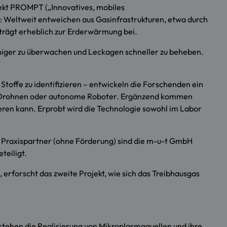
jekt PROMPT („Innovatives, mobiles
 Weltweit entweichen aus Gasinfrastrukturen, etwa durch
trägt erheblich zur Erderwärmung bei.
chiger zu überwachen und Leckagen schneller zu beheben.
toffe zu identifizieren – entwickeln die Forschenden ein
t in Drohnen oder autonome Roboter. Ergänzend kommen
eren kann. Erprobt wird die Technologie sowohl im Labor
ls Praxispartner (ohne Förderung) sind die m-u-t GmbH
eiligt.
erforscht das zweite Projekt, wie sich das Treibhausgas
stehen die Realisierung von Mikroplasmaquellen und ihre