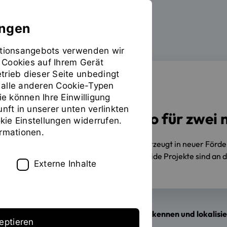
ungen
mationsangebots verwenden wir
 Cookies auf Ihrem Gerät
trieb dieser Seite unbedingt
ür alle anderen Cookie-Typen
FÖRDERUNG
ie können Ihre Einwilligung
unft in unserer unten verlinkten
Drei Millionen Euro für zwei
ie Einstellungen widerrufen.
ormationen.
05.05.2026
OTH Regensburg überzeugt in neuer Förder
davon an der OTH Regensburg. Beide Projekte sind an 
Externe Inhalte
PROMPT: Methan-Lecks schneller erkennen und lokalisi
eptieren