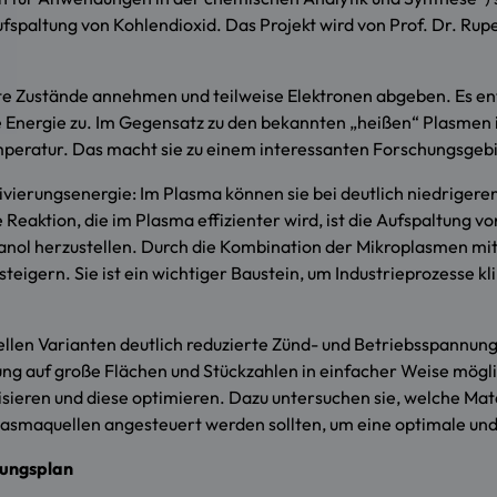
paltung von Kohlendioxid. Das Projekt wird von Prof. Dr. Rupert
te Zustände annehmen und teilweise Elektronen abgeben. Es e
e Energie zu. Im Gegensatz zu den bekannten „heißen“ Plasmen 
eratur. Das macht sie zu einem interessanten Forschungsgebi
ierungsenergie: Im Plasma können sie bei deutlich niedrigere
 Reaktion, die im Plasma effizienter wird, ist die Aufspaltung 
anol herzustellen. Durch die Kombination der Mikroplasmen mit 
r steigern. Sie ist ein wichtiger Baustein, um Industrieprozes
llen Varianten deutlich reduzierte Zünd- und Betriebsspannung
ung auf große Flächen und Stückzahlen in einfacher Weise mögli
isieren und diese optimieren. Dazu untersuchen sie, welche Ma
smaquellen angesteuert werden sollten, um eine optimale und 
lungsplan