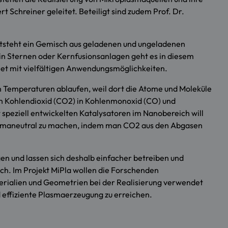
 Schreiner geleitet. Beteiligt sind zudem Prof. Dr.
ntsteht ein Gemisch aus geladenen und ungeladenen
in Sternen oder Kernfusionsanlagen geht es in diesem
et mit vielfältigen Anwendungsmöglichkeiten.
n Temperaturen ablaufen, weil dort die Atome und Moleküle
von Kohlendioxid (CO2) in Kohlenmonoxid (CO) und
speziell entwickelten Katalysatoren im Nanobereich will
se klimaneutral zu machen, indem man CO2 aus den Abgasen
en und lassen sich deshalb einfacher betreiben und
ch. Im Projekt MiPla wollen die Forschenden
terialien und Geometrien bei der Realisierung verwendet
effiziente Plasmaerzeugung zu erreichen.