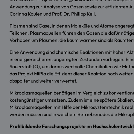
Anwendung zur Analyse von Gasen sowie zur effizienten Aufs
Corinna Kaulen und Prof. Dr. Philipp Keil.
Plasmen sind Gase, in denen Moleküle und Atome angereg
Teilchen. Plasmaquellen führen den Gasen die dafür nötig
Vorhaben um Plasmen, die kaum wärmer sind als Raumtemp
Eine Anwendung sind chemische Reaktionen mit hoher Aktiv
in energiereicheren, angeregten Zuständen vorliegen. Eine
Sauerstoff (O), um daraus wertvolle Chemikalien wie Meth
das Projekt MiPla die Effizienz dieser Reaktion noch weite
abspaltet und weiter verwertet.
Mikroplasmaquellen benötigen im Vergleich zu konventione
kostengünstiger umsetzen. Zudem ist eine spätere Skalier
Mikroplasmaquellen mit Hilfe der Mikrosystemtechnik real
werden müssen und in welchem Betriebsmodus die Mikropla
Profilbildende Forschungsprojekte im Hochschulentwick