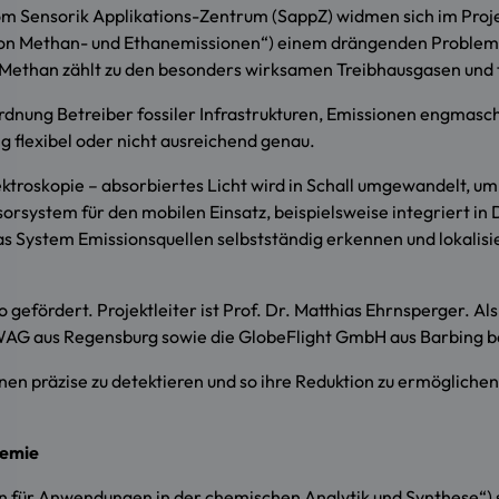
l vom Sensorik Applikations-Zentrum (SappZ) widmen sich im Pro
von Methan- und Ethanemissionen“) einem drängenden Problem:
Methan zählt zu den besonders wirksamen Treibhausgasen und 
rdnung Betreiber fossiler Infrastrukturen, Emissionen engmas
 flexibel oder nicht ausreichend genau.
troskopie – absorbiertes Licht wird in Schall umgewandelt, um S
nsorsystem für den mobilen Einsatz, beispielsweise integrier
as System Emissionsquellen selbstständig erkennen und lokalisi
 gefördert. Projektleiter ist Prof. Dr. Matthias Ehrnsperger. A
AG aus Regensburg sowie die GlobeFlight GmbH aus Barbing bet
 präzise zu detektieren und so ihre Reduktion zu ermöglichen, 
hemie
len für Anwendungen in der chemischen Analytik und Synthese“) 