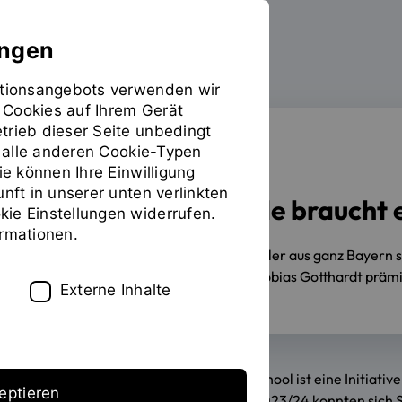
ungen
mationsangebots verwenden wir
 Cookies auf Ihrem Gerät
trieb dieser Seite unbedingt
ür alle anderen Cookie-Typen
H2@SCHOOL
ie können Ihre Einwilligung
unft in unserer unten verlinkten
„Die Energiewende braucht e
ie Einstellungen widerrufen.
ormationen.
18.07.2024
Schülerinnen und Schüler aus ganz Bayern 
Wasserstoff vor. Staatssekretär Tobias Gotthardt präm
Externe Inhalte
Der Wasserstoff-Wettbewerb H2@School ist eine Initiative,
eptieren
auseinanderzusetzen. Im Schuljahr 2023/24 konnten sich 