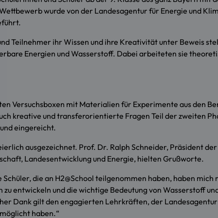
 Wettbewerb wurde von der Landesagentur für Energie und Klim
führt.
d Teilnehmer ihr Wissen und ihre Kreativität unter Beweis ste
bare Energien und Wasserstoff. Dabei arbeiteten sie theoreti
ten Versuchsboxen mit Materialien für Experimente aus den Ber
h kreative und transferorientierte Fragen Teil der zweiten Pha
 und eingereicht.
ierlich ausgezeichnet. Prof. Dr. Ralph Schneider, Präsident d
schaft, Landesentwicklung und Energie, hielten Grußworte.
Die Schüler, die an H2@School teilgenommen haben, haben mich m
deen zu entwickeln und die wichtige Bedeutung von Wasserstoff 
icher Dank gilt den engagierten Lehrkräften, der Landesagentu
rmöglicht haben.“