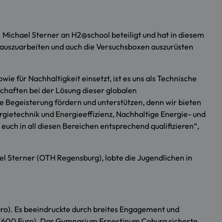
 Michael Sterner an H2@school beteiligt und hat in diesem
n auszuarbeiten und auch die Versuchsboxen auszurüsten
ie für Nachhaltigkeit einsetzt, ist es uns als Technische
chaften bei der Lösung dieser globalen
 Begeisterung fördern und unterstützen, denn wir bieten
ietechnik und Energieeffizienz, Nachhaltige Energie- und
uch in all diesen Bereichen entsprechend qualifizieren“,
el Sterner (OTH Regensburg), lobte die Jugendlichen in
ro). Es beeindruckte durch breites Engagement und
z (600 Euro). Das Gymnasium Ernestinum Coburg sicherte