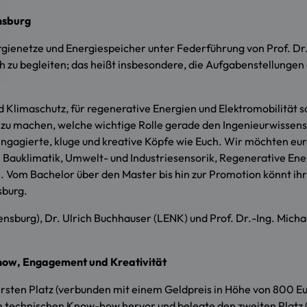
nsburg
rgienetze und Energiespeicher unter Federführung von Prof. Dr.
ch zu begleiten; das heißt insbesondere, die Aufgabenstellunge
Klimaschutz, für regenerative Energien und Elektromobilität sow
zu machen, welche wichtige Rolle gerade den Ingenieurwissens
agierte, kluge und kreative Köpfe wie Euch. Wir möchten eure
auklimatik, Umwelt- und Industriesensorik, Regenerative Energ
 Vom Bachelor über den Master bis hin zur Promotion könnt ihr e
sburg.
sburg), Dr. Ulrich Buchhauser (LENK) und Prof. Dr.-Ing. Micha
ow, Engagement und Kreativität
ten Platz (verbunden mit einem Geldpreis in Höhe von 800 Eu
rem technischen Know-how hervor und belegte den zweiten Plat