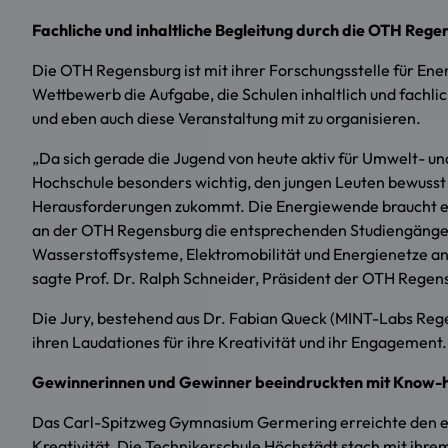
Fachliche und inhaltliche Begleitung durch die OTH Rege
Die OTH Regensburg ist mit ihrer Forschungsstelle für Ene
Wettbewerb die Aufgabe, die Schulen inhaltlich und fachli
und eben auch diese Veranstaltung mit zu organisieren.
„Da sich gerade die Jugend von heute aktiv für Umwelt- und 
Hochschule besonders wichtig, den jungen Leuten bewusst 
Herausforderungen zukommt. Die Energiewende braucht eng
an der OTH Regensburg die entsprechenden Studiengänge B
Wasserstoffsysteme, Elektromobilität und Energienetze an.
sagte Prof. Dr. Ralph Schneider, Präsident der OTH Regen
Die Jury, bestehend aus Dr. Fabian Queck (MINT-Labs Regen
ihren Laudationes für ihre Kreativität und ihr Engagement.
Gewinnerinnen und Gewinner beeindruckten mit Know-h
Das Carl-Spitzweg Gymnasium Germering erreichte den ers
Kreativität. Die Technikerschule Höchstädt stach mit ih