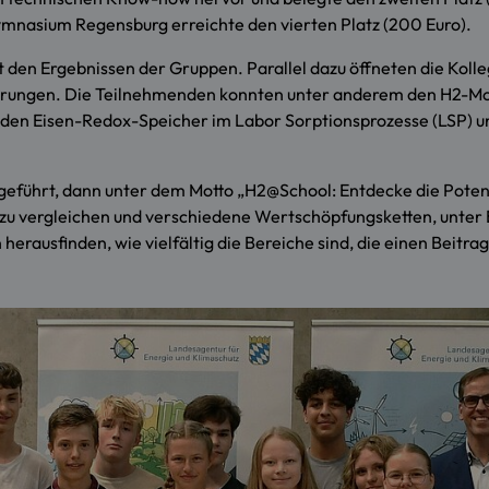
ymnasium Regensburg erreichte den vierten Platz (200 Euro).
 den Ergebnissen der Gruppen. Parallel dazu öffneten die Kolle
ührungen. Die Teilnehmenden konnten unter anderem den H2-Mo
 den Eisen-Redox-Speicher im Labor Sorptionsprozesse (LSP) u
eführt, dann unter dem Motto „H2@School: Entdecke die Potent
en zu vergleichen und verschiedene Wertschöpfungsketten, unt
ausfinden, wie vielfältig die Bereiche sind, die einen Beitrag