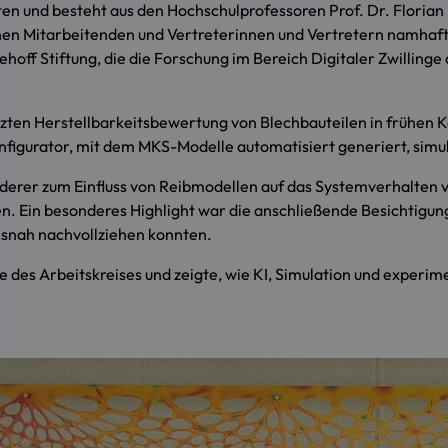
en und besteht aus den Hochschulprofessoren Prof. Dr. Florian 
hen Mitarbeitenden und Vertreterinnen und Vertretern namhaft
iehoff Stiftung, die die Forschung im Bereich Digitaler Zwilli
ützten Herstellbarkeitsbewertung von Blechbauteilen in frühen 
nfigurator, mit dem MKS-Modelle automatisiert generiert, sim
uderer zum Einfluss von Reibmodellen auf das Systemverhalten 
 Ein besonderes Highlight war die anschließende Besichtigung
snah nachvollziehen konnten.
e des Arbeitskreises und zeigte, wie KI, Simulation und exper