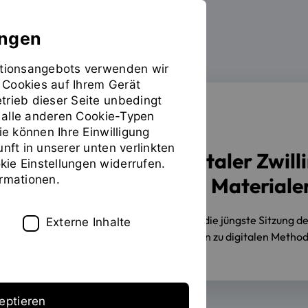
ungen
mationsangebots verwenden wir
 Cookies auf Ihrem Gerät
trieb dieser Seite unbedingt
ür alle anderen Cookie-Typen
FORSCHUNG
ie können Ihre Einwilligung
unft in unserer unten verlinkten
Arbeitskreis „Digitaler Zwil
ie Einstellungen widerrufen.
ormationen.
KI, Simulation und Material
29.04.2026
Am 22.04.2026 fand die jüngste Sitzung des 
Externe Inhalte
Forschungs- und Abschlussarbeiten zu digitalen Method
eptieren