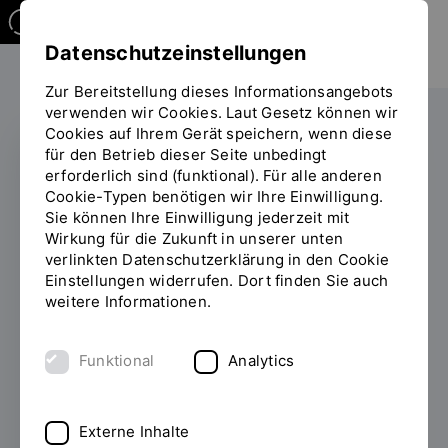
Datenschutzeinstellungen
Zur Bereitstellung dieses Informationsangebots
verwenden wir Cookies. Laut Gesetz können wir
Cookies auf Ihrem Gerät speichern, wenn diese
für den Betrieb dieser Seite unbedingt
erforderlich sind (funktional). Für alle anderen
BAICERT
Cookie-Typen benötigen wir Ihre Einwilligung.
Sie können Ihre Einwilligung jederzeit mit
Aiwanger gibt
Wirkung für die Zukunft in unserer unten
verlinkten Datenschutzerklärung in den Cookie
Startschuss für
Einstellungen widerrufen. Dort finden Sie auch
bayerisches KI-
weitere Informationen.
Entwicklungsprojekt
Funktional
Analytics
zum Bürokratieabbau
20.05.2025
Unter dem Namen BAICert
Externe Inhalte