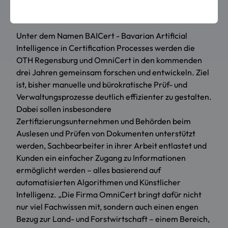
einen Vorteil für Unternehmen, Verwaltung und ganze
Branchen.“
Unter dem Namen BAICert - Bavarian Artificial
Intelligence in Certification Processes werden die
OTH Regensburg und OmniCert in den kommenden
drei Jahren gemeinsam forschen und entwickeln. Ziel
ist, bisher manuelle und bürokratische Prüf- und
Verwaltungsprozesse deutlich effizienter zu gestalten.
Dabei sollen insbesondere
Zertifizierungsunternehmen und Behörden beim
Auslesen und Prüfen von Dokumenten unterstützt
werden, Sachbearbeiter in ihrer Arbeit entlastet und
Kunden ein einfacher Zugang zu Informationen
ermöglicht werden – alles basierend auf
automatisierten Algorithmen und Künstlicher
Intelligenz. „Die Firma OmniCert bringt dafür nicht
nur viel Fachwissen mit, sondern auch einen engen
Bezug zur Land- und Forstwirtschaft – einem Bereich,