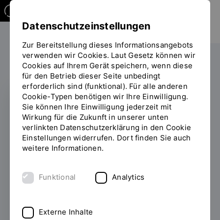
Datenschutzeinstellungen
Zur Bereitstellung dieses Informationsangebots
verwenden wir Cookies. Laut Gesetz können wir
Forschen
Cookies auf Ihrem Gerät speichern, wenn diese
Sie
für den Betrieb dieser Seite unbedingt
befinden
erforderlich sind (funktional). Für alle anderen
sich
Cookie-Typen benötigen wir Ihre Einwilligung.
auf
Sie können Ihre Einwilligung jederzeit mit
der
PROMOTIONSZENTREN
Wirkung für die Zukunft in unserer unten
Seite
verlinkten Datenschutzerklärung in den Cookie
Erste eigenständige
"Detailansicht"
Einstellungen widerrufen. Dort finden Sie auch
weitere Informationen.
Promotionen am
PZSGT
Funktional
Analytics
29.06.2026
Die OTH Regensburg baut ihre
Forschungsstärke weiter aus: Am
Externe Inhalte