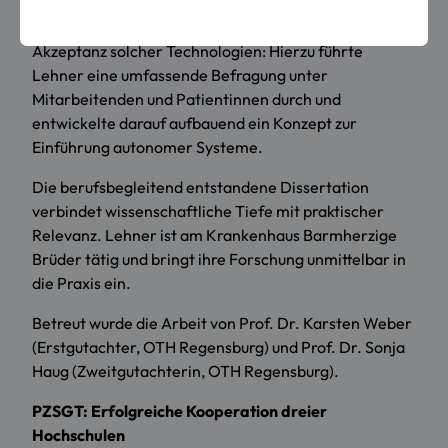
besonderer Berücksichtigung konfessioneller
Krankenhäuser. Ein Schwerpunkt liegt auf der
Akzeptanz solcher Technologien: Hierzu führte
Lehner eine umfassende Befragung unter
Mitarbeitenden und Patientinnen durch und
entwickelte darauf aufbauend ein Konzept zur
Einführung autonomer Systeme.
Die berufsbegleitend entstandene Dissertation
verbindet wissenschaftliche Tiefe mit praktischer
Relevanz. Lehner ist am Krankenhaus Barmherzige
Brüder tätig und bringt ihre Forschung unmittelbar in
die Praxis ein.
Betreut wurde die Arbeit von Prof. Dr. Karsten Weber
(Erstgutachter, OTH Regensburg) und Prof. Dr. Sonja
Haug (Zweitgutachterin, OTH Regensburg).
PZSGT: Erfolgreiche Kooperation dreier
Hochschulen