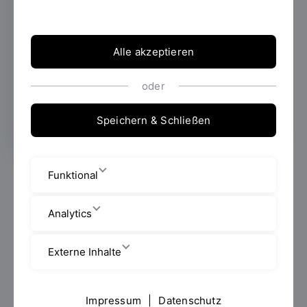
Promotionszentrum Sozial- und
gesundheitswissenschaftliche Gestaltung
von Transformationsprozessen (PZSGT)
wurden die ersten Promotionen erfolgreich
Alle akzeptieren
abgeschlossen. Die jüngste mündliche
Prüfung fand am 22. Juni 2026 an der OTH
oder
Regensburg statt.
Speichern & Schließen
Funktional
Birgit Lehner hat ihre Dissertation mit dem Titel
„Autonome Robotik in der stationären Krankenpflege
– Herausforderungen für das Gesundheitswesen im
Analytics
dritten Jahrtausend“ erfolgreich verteidigt und ist
damit die zweite Promovendin am
PZSGT
. In ihrer
Externe Inhalte
Arbeit analysiert sie die technischen, ethischen,
rechtlichen und sozialen Fragestellungen beim Einsatz
autonomer Robotik in der stationären Pflege unter
Impressum
|
Datenschutz