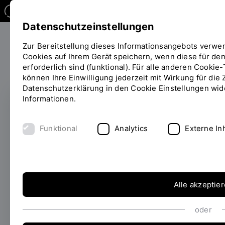
Datenschutzeinstellungen
Zur Bereitstellung dieses Informationsangebots verwe
Cookies auf Ihrem Gerät speichern, wenn diese für den
Forschen
erforderlich sind (funktional). Für alle anderen Cookie
Sie
können Ihre Einwilligung jederzeit mit Wirkung für die 
befinden
Datenschutzerklärung in den Cookie Einstellungen wide
sich
Informationen.
auf
der
FRISCH PROMOVIERT
Seite
Funktional
Analytics
Externe In
Data Science in der
"Detailansicht-
Frisch-
Analyse von
Promoviert"
Blickbewegungen
Alle akzeptie
28.07.2025
Im Rahmen ihrer Promotion hat
oder
Lisa Grabinger ein innovatives