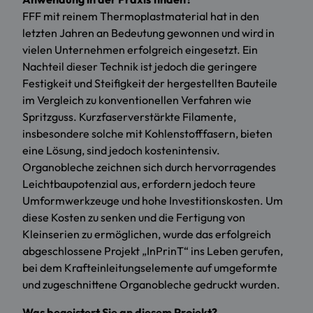
FFF mit reinem Thermoplastmaterial hat in den
letzten Jahren an Bedeutung gewonnen und wird in
vielen Unternehmen erfolgreich eingesetzt. Ein
Nachteil dieser Technik ist jedoch die geringere
Festigkeit und Steifigkeit der hergestellten Bauteile
im Vergleich zu konventionellen Verfahren wie
Spritzguss. Kurzfaserverstärkte Filamente,
insbesondere solche mit Kohlenstofffasern, bieten
eine Lösung, sind jedoch kostenintensiv.
Organobleche zeichnen sich durch hervorragendes
Leichtbaupotenzial aus, erfordern jedoch teure
Umformwerkzeuge und hohe Investitionskosten. Um
diese Kosten zu senken und die Fertigung von
Kleinserien zu ermöglichen, wurde das erfolgreich
abgeschlossene Projekt „InPrinT“ ins Leben gerufen,
bei dem Krafteinleitungselemente auf umgeformte
und zugeschnittene Organobleche gedruckt wurden.
Was begeistert Sie an diesem Projekt?