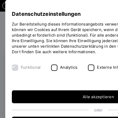
Datenschutzeinstellungen
Zur Bereitstellung dieses Informationsangebots verwe
können wir Cookies auf Ihrem Gerät speichern, wenn di
Forschen
unbedingt erforderlich sind (funktional). Für alle and
Sie
Ihre Einwilligung. Sie können Ihre Einwilligung jederzei
befinden
unserer unten verlinkten Datenschutzerklärung in den 
sich
Dort finden Sie auch weitere Informationen.
auf
der
Seite
ERFOLGREICH EINGEWORBEN
Funktional
Analytics
Externe In
"Detailansicht"
ReF-Print: Innovatives
Recycling im 3D-Druck
Alle akzeptieren
25.07.2024
Am Technolgie Campus
Neustadt an der Donau ist im Juli 2024 das
oder
Forschungsprojekt „ReF-PrinT“ gestartet.