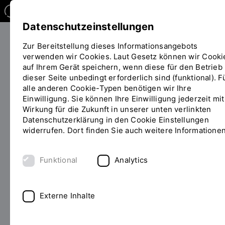
Datenschutzeinstellungen
Zur Bereitstellung dieses Informationsangebots
verwenden wir Cookies. Laut Gesetz können wir Cooki
Forschen
auf Ihrem Gerät speichern, wenn diese für den Betrieb
Sie
dieser Seite unbedingt erforderlich sind (funktional). F
befinden
alle anderen Cookie-Typen benötigen wir Ihre
sich
Einwilligung. Sie können Ihre Einwilligung jederzeit mit
Open Pitch & Snack
auf
Wirkung für die Zukunft in unserer unten verlinkten
der
Datenschutzerklärung in den Cookie Einstellungen
Seite
widerrufen. Dort finden Sie auch weitere Informationen
"Pitch
WIR FREUEN UNS AUF IHRE
und
TEILNAHME! WEITERE DETAILS
Snack
Funktional
Analytics
ERHALTEN SIE IN KÜRZE.
Orca
Anmeldung"
Externe Inhalte
HINWEIS DATENSCHUTZ
Mit dem Abschicken der Anmeldung erklären Sie sich