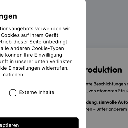
ungen
mationsangebots verwenden wir
 Cookies auf Ihrem Gerät
Forschen
Für Forschende
Sie
trieb dieser Seite unbedingt
befinden
ür alle anderen Cookie-Typen
sich
ie können Ihre Einwilligung
auf
unft in unserer unten verlinkten
der
Materialien und Produktion
ie Einstellungen widerrufen.
Seite
ormationen.
"Materialien
und
Ob hochpräzise Sensoren, intelligente Beschichtungen o
Produktion"
unterschiedlichste Einsatzbereiche, von atomaren Stru
Externe Inhalte
Dabei setzen wir auf
digitale Abbildung
,
sinnvolle Aut
Bauteile und Werkstoffe zu realisieren – unter anderem 
chemische Prozesse.
eptieren