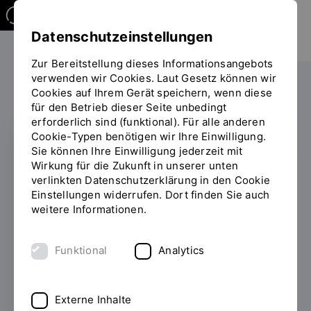
Datenschutzeinstellungen
Zur Bereitstellung dieses Informationsangebots
verwenden wir Cookies. Laut Gesetz können wir
Forschen
Für Forschende
Cookies auf Ihrem Gerät speichern, wenn diese
Sie
für den Betrieb dieser Seite unbedingt
befinden
erforderlich sind (funktional). Für alle anderen
sich
Cookie-Typen benötigen wir Ihre Einwilligung.
auf
Sie können Ihre Einwilligung jederzeit mit
der
Digitale
Wirkung für die Zukunft in unserer unten
Seite
verlinkten Datenschutzerklärung in den Cookie
Transformation
"Digitale
Einstellungen widerrufen. Dort finden Sie auch
Transformation"
weitere Informationen.
Wir gehen diesen Fragen durch
anwendungsorientierte Forschung an
Funktional
Analytics
Schlüsseltechnologien nach – darunter
Künstliche Intelligenz (KI)
,
Robotik
und
Automatisierung
,
Sensorik
,
Digitale
Externe Inhalte