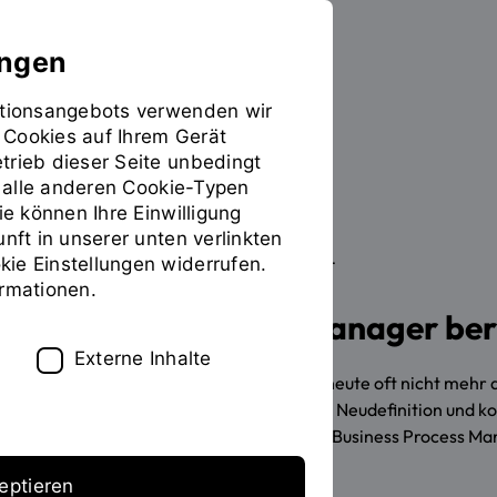
ungen
mationsangebots verwenden wir
 Cookies auf Ihrem Gerät
Studieren
Sie
trieb dieser Seite unbedingt
befinden
ür alle anderen Cookie-Typen
sich
ie können Ihre Einwilligung
auf
unft in unserer unten verlinkten
der
ie Einstellungen widerrufen.
HOCHSCHULZERTIFIKAT
Seite
INHALT
ormationen.
"Zusatzangebot
Business Process Manager ber
(Detailansicht)"
Externe Inhalte
Die Entwicklung neuer Strategien ist heute oft nicht meh
wichtiger Baustein ist dabei häufig die Neudefinition und 
Business Process Managerin bzw. der Business Process Mana
eptieren