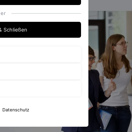
er
& Schließen
Datenschutz