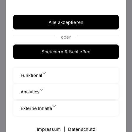
76 Ergebnisse gefunden.
Alle akzeptieren
oder
Speichern & Schließen
Funktional
Analytics
MASTER OF SCIENCE (M.SC.)
Externe Inhalte
Advanced Nursing Practice
studieren
Impressum
|
Datenschutz